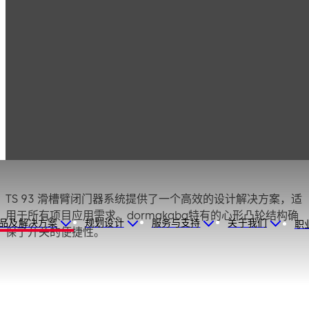
产品
门用五金
闭门器
TS 93 System
TS 93 System
TS 93 滑槽臂闭门器系统提供了一个高效的设计解决方案，适
用于所有项目应用需求。dormakaba特有的心形凸轮结构确
品及解决方案
规划设计
服务与支持
关于我们
职
保了开关的便捷性。