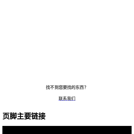
TS 99
TS 97
具有自由门功能的滑槽臂闭门器
滑槽臂闭门器
找不到您要找的东西？
联系我们
页脚主要链接
dormakaba集团
隐私政策
Cookies
免责声明
法律声明