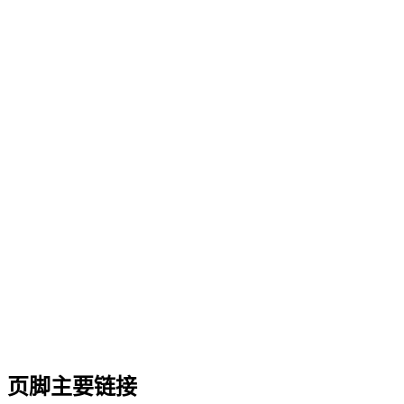
谷歌应用商店下载(安卓)
扫描二维码下载APP
页脚主要链接