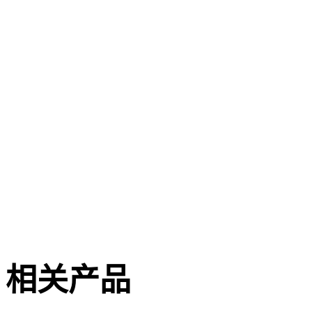
pdf
ITS 900
文件描述
1.14 MB
1.11.2014
Technical Brochure
相关产品