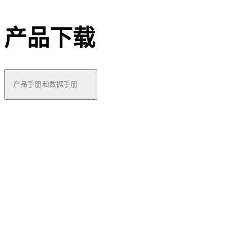
产品下载
产品手册和数据手册
pdf
Factsh
eet
dorma
kaba
acces
s
mana
下载 Factsheet dormakaba access manag
ger 92