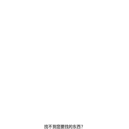
dormakaba 一体式读卡
dormakaba 门禁读
机 91 10
90 01
dormakaba 一体式读卡机 91 10
与门禁控制器和远程模块一起使
可作为在线子终端适用于所有门控
用，读卡机使得建筑物和房间的
系统。可以保持持续在线模式，作
全性提高
为读卡机，与其他控制单位一起，
可增加公司的安全性。
找不到您要找的东西？