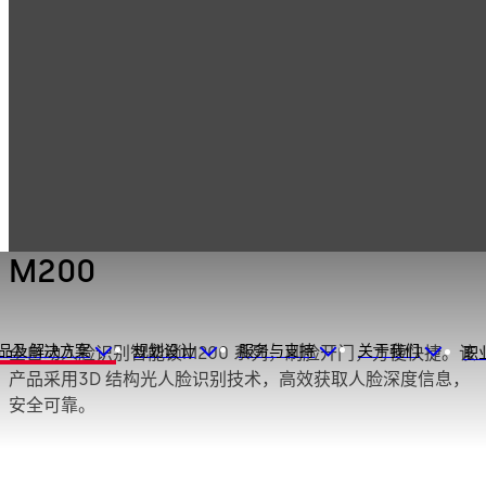
电子门禁系统与数
产品
智能电子锁
据管理
M200
M200
品及解决方案
规划设计
服务与支持
关于我们
全自动人脸识别智能锁M200 系列，刷脸开门，方便快捷。该
职
产品采用3D 结构光人脸识别技术，高效获取人脸深度信息，
安全可靠。