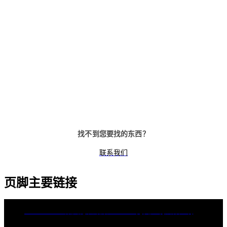
FSL 800
FH 9
4 in 1解锁方式，可选配蓝牙，WIFI
4 in 1解锁方式，可选配蓝牙，WI
功能
功能
找不到您要找的东西？
联系我们
页脚主要链接
dormakaba集团
隐私政策
Cookies
免责声明
法律声明