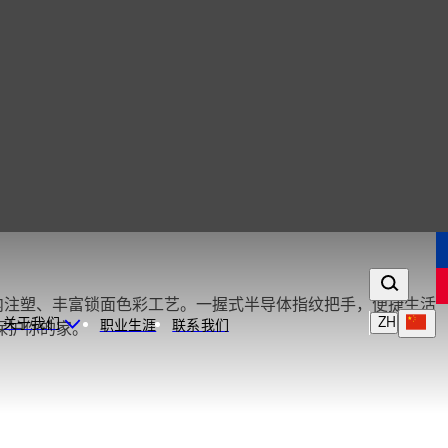
 模内注塑、丰富锁面色彩工艺。一握式半导体指纹把手，便捷生活
ZH
关于我们
职业生涯
联系我们
保护你的家。