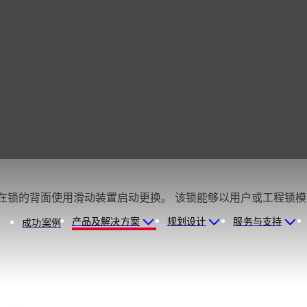
带方形锁舌的可更换钥匙的锁 理论上有大约 78,000 种变化。 在锁的背面使用滑动装置启动更换。
产品及解决方案
规划设计
服务与支持
成功案例