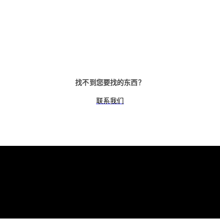
11 个拨杆，标准锁体，可更换钥
11 个拨杆，标准锁体，方
匙，带方形锁舌
找不到您要找的东西？
联系我们