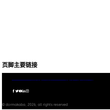
14 个拨杆，标准锁体，方形锁舌
9 个拨杆，标准锁体，可更换钥
匙，带方形锁舌
页脚主要链接
dormakaba集团
隐私政策
Cookies
免责声明
法律声明
© dormakaba, 2026, all rights reserved