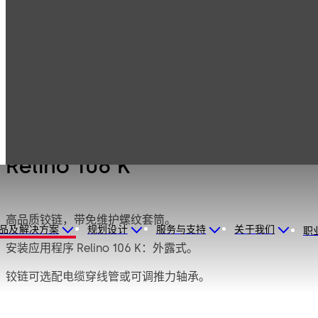
产品
保险柜锁
Mauer 机械锁
Relino 106 K
Relino 106 K
高品质铰链，带免维护螺纹套筒。
品及解决方案
规划设计
服务与支持
关于我们
职
安装应用程序 Relino 106 K：外露式。
铰链可选配电缆穿线管或可调推力轴承。