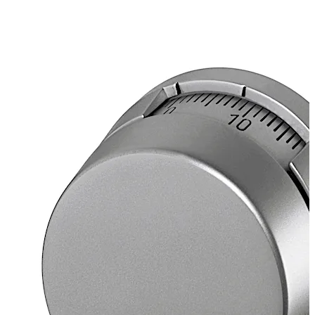
顶部读数
单独的更改和开启标识
锁头传动片
螺纹 UNS 5/16 英寸 -40，黄铜
伸出长度 120 毫米（有效啮合的螺纹部分有 110 毫米）
拨盘的花键在 50 的位置上