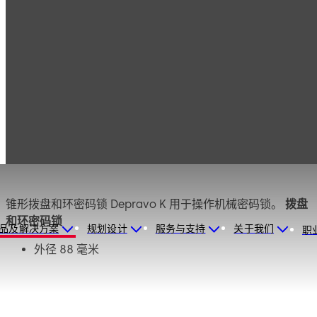
产品
保险柜锁
Mauer 机械锁
Depravo K
Depravo K
锥形拨盘和环密码锁 Depravo K 用于操作机械密码锁。
拨盘
和环密码锁
品及解决方案
规划设计
服务与支持
关于我们
职
外径 88 毫米
经阳极氧化处理的抛光铝 EV1
密码盘