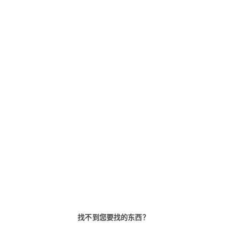
Primus C
VAROS
14 个拨杆，标准锁体，方形锁舌
9 个拨杆，标准锁体，可更换钥
匙，带方形锁舌
找不到您要找的东西？