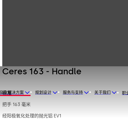
产品
保险柜锁
Mauer 机械锁
Ceres 163 -
Handle
Ceres 163 - Handle
品及解决方案
规划设计
服务与支持
关于我们
标准
职
把手 163 毫米
经阳极氧化处理的抛光铝 EV1
8 毫米镀锌钢方形锁头传动片，伸出长度 120 毫米