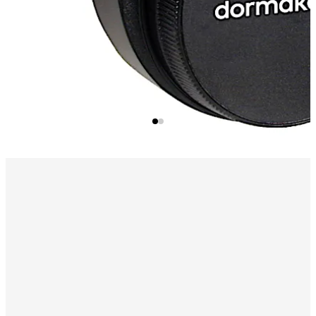
编写锁设置选项的程序
上传锁时间/日期
添加/删除用户
上传时间窗口
审核下载报告
用户表下载报告
警报界面
（可选）激活锁的胁迫条件，可在连接现有的警报
系统后发送无声警报。
延时模式
支持在门禁访问前进行 1-99 分钟的程序设定。
注：
远程延时显示装置（零件号 307025）可单独购买。请参
考价目表，了解各种选择。