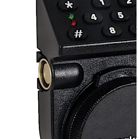
上级/下级模式
仅在上级组合启用该模式以后，下级方可访问
门禁。启用之后，下级用户在所有有效的开启时间均有权访
问门禁。
双重保管
双人完整性，需要两名用户才能开锁。
数字键盘
快速进入。
锁定错误尝试
如果连续 5 次输入错误的组合，此锁在 3 分钟
内将不允许任何用户访问。如果再次连续尝试输入组合失
败，此锁将再次锁定 3 分钟。
易于改装
锁壳占用面积与大多数机械锁相同，因而易于安
装。
上一张
下一张
审核跟踪
条目/活动按顺序形成 400 条编码记录。
支持电脑软件
使用 Microsoft Windows® 软件程序打印、显
示和提交锁审核报告。