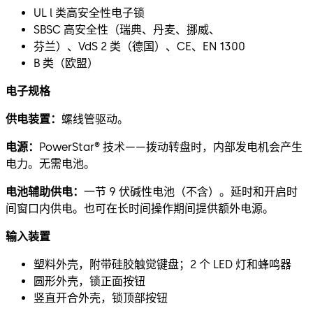
UL l 类高安全性电子锁
SBSC 高安全性（瑞典、丹麦、挪威、
芬兰）、VdS 2 类（德国）、CE、EN 1300
B 类（欧盟）
电子规格
供电装置：
螺线管驱动。
电源：
PowerStar® 技术——拨动转盘时，内部发电机会产生
电力。无需电池。
电池辅助供电：
一节 9 伏碱性电池（不含）。延时和开启时
间窗口内供电。也可在长时间操作期间提供额外电源。
输入装置
塑料外壳，附带硅胶触觉键盘；2 个 LED 灯和蜂鸣器
圆形外壳，锁正面按钮
竖直开合外壳，锁顶部按钮