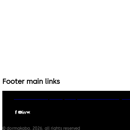
14 个拨杆，标准锁体，方形锁舌
9 个拨杆，标准锁体，可更换钥
匙，带方形锁舌
Footer main links
dormakaba Group
Privacy Policy
Cookies
Disclaimer
Legal n
© dormakaba, 2026, all rights reserved