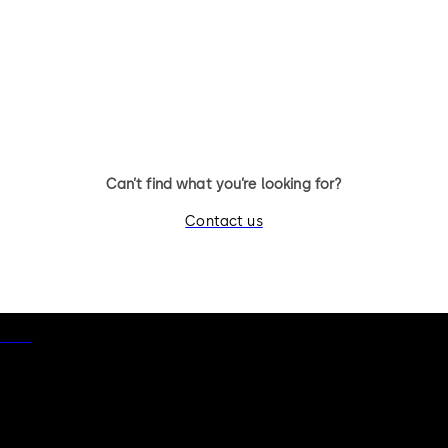
11 个拨杆，标准锁体，可更换钥
11 个拨杆，标准锁体，方
匙，带方形锁舌
Can’t find what you’re looking for?
Contact us
otice