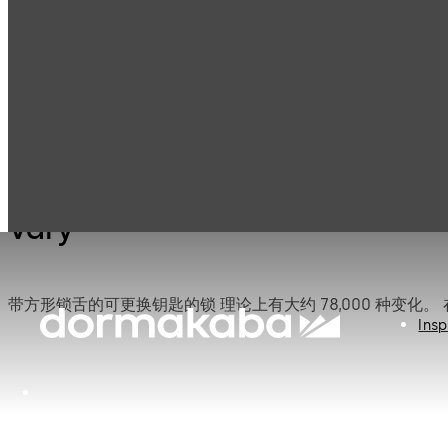
Mauer
Products
Safe Locks
Vary
Mechanical
Vary
Insp