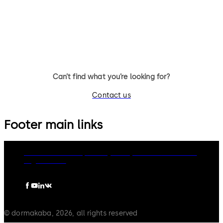
14 个拨杆，标准锁体，方形锁舌
9 个拨杆，标准锁体，可更换钥
匙，带方形锁舌
Can’t find what you’re looking for?
Contact us
Footer main links
dormakaba Group
Privacy Policy
Cookies
Disclaimer
Legal notice
© dormakaba, 2026, all rights reserved