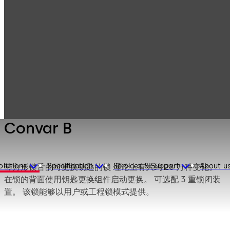
Mauer
Products
Safe Locks
Mechanical
Convar B
Convar B
olutions
Specification
Services & Support
About u
带方形锁舌的可更换钥匙的锁 理论上有大约 28 万种变化。
在锁的背面使用钥匙更换组件启动更换。 可选配 3 重锁闭装
置。 该锁能够以用户或工程锁模式提供。