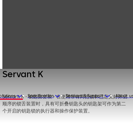
Mauer
Products
Safe Locks
Mechanical
Servant K
Servant K
olutions
Specification
Services & Support
About u
Servant K - 钥匙架套装 - 在使用带有两把锁和已定义好开启
顺序的锁舌装置时，具有可折叠钥匙头的钥匙架可作为第二
个开启的钥匙锁的执行器和操作保护装置。
如果保险柜已上锁，则钥匙架套装通过第一把锁的机械装置
固定。这样就可以保护第二把锁的钥匙孔。钥匙架与 93070