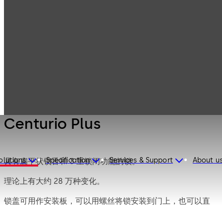
Mauer
Products
Safe Locks
Mechanical
Centurio Plus
Centurio Plus
olutions
Specification
Services & Support
About u
具有扁平状锁舌和 3 重锁闭功能的锁。
理论上有大约 28 万种变化。
锁盖可用作安装板，可以用螺丝将锁安装到门上，也可以直
接焊接到门上。可选择安装角形部件，以提供用螺丝拧紧或