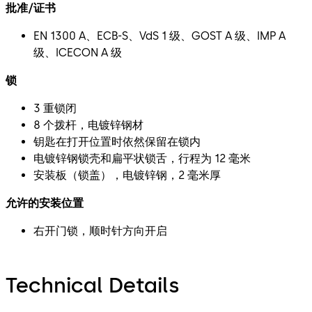
批准/证书
EN 1300 A、ECB-S、VdS 1 级、GOST A 级、IMP A
级、ICECON A 级
锁
3 重锁闭
8 个拨杆，电镀锌钢材
钥匙在打开位置时依然保留在锁内
电镀锌钢锁壳和扁平状锁舌，行程为 12 毫米
安装板（锁盖），电镀锌钢，2 毫米厚
允许的安装位置
右开门锁，顺时针方向开启
Technical Details