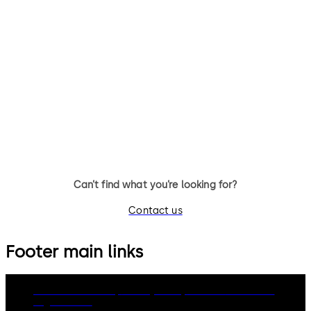
Primus C
VAROS
14 个拨杆，标准锁体，方形锁舌
9 个拨杆，标准锁体，可更换钥
匙，带方形锁舌
Can’t find what you’re looking for?
Contact us
Footer main links
dormakaba Group
Privacy Policy
Cookies
Disclaimer
Legal notice