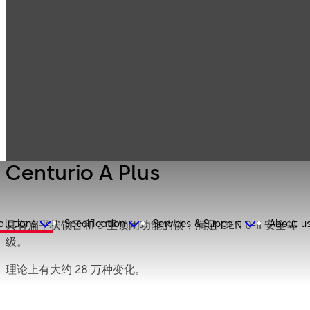
Mauer
Products
Safe Locks
Mechanical
Centurio A Plus
Centurio A Plus
olutions
Specification
Services & Support
About u
具有扁平状锁舌和 3 重锁闭功能的锁，满足 CEN 0-II 安全等
级。
理论上有大约 28 万种变化。
锁盖可用作安装板，可以用螺丝将锁安装到门上，也可以直