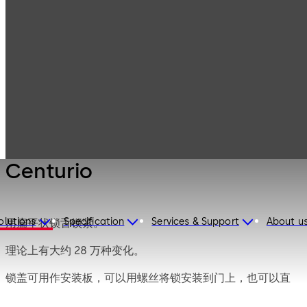
Mauer
Products
Safe Locks
Mechanical
Centurio
Centurio
olutions
Specification
Services & Support
About u
用扁平状锁舌锁紧。
理论上有大约 28 万种变化。
锁盖可用作安装板，可以用螺丝将锁安装到门上，也可以直
接焊接到门上。可选择安装角形部件，以提供用螺丝拧紧或