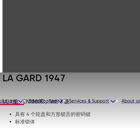
LA GARD
Products
Safe Locks
Mechanical
LA GARD 1947
LA GARD 1947
olutions
Specification
Services & Support
About u
UL 1 组、EN1300C、VdS 3 级
具有 4 个轮盘和方形锁舌的密码锁
标准锁体
可能有一亿种密码
集成重新锁定装置：在被操作的情况下阻塞锁舌