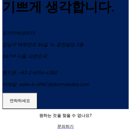
기쁘게 생각합니다.
도마카바코리아
강남구 테헤란로 86길 14, 윤천빌딩 3층
06719
서울
,
대한민국
핸드폰:
+82-2-6956-4382
이메일:
sales.kr.APAC@dormakaba.com
연락하세요
원하는 것을 찾을 수 없나요?
문의하기