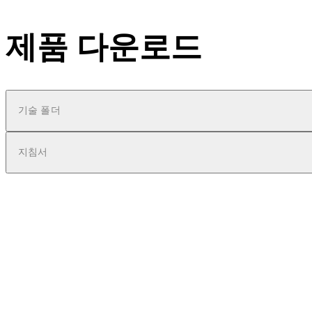
제품 다운로드
기술 폴더
지침서
pdf
TS 90 Impulse
파일 설명
720.95 KB
25.08.2023
Technical product brochure