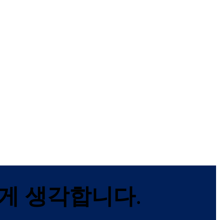
도마 TS 73 V 도어 클로
도마 TS 68
저
 구동 도
도마 TS 68 도어 클로
표준 암을 제공하는 도어 클로저
게 생각합니다.