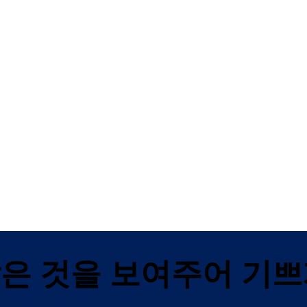
도마 TS 92/91 도어 클로
도마 ITS 900
저
 사
고정 사이즈 3/4 매립형 캠
용
이지 오픈(EASY OPEN) 기술을 사
어 클로저
용한 컨투어 디자인 슬라이드 채널
도어 클로저
많은 것을 보여주어 기쁘