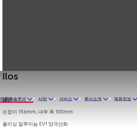
Mauer 기계식 잠
Products
금고 잠금장치
금장치
Ilos
Ilos
제품과솔루션
사양
서비스
회사소개
채용정보
표준
손잡이 156mm, 내부 폭 100mm
폴리싱 알루미늄 EV1 양극산화
커버 스토퍼 2개, 플라스틱