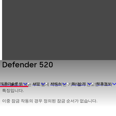
Mauer 기계식 잠
Products
금고 잠금장치
금장치
Defender 520
Defender 520
제품과솔루션
사양
서비스
회사소개
채용정보
4면 볼트 워크는 부드럽게 작동하는 기어 휠과 견고한 구조가
특징입니다.
이중 잠금 작동의 경우 정의된 잠금 순서가 없습니다.