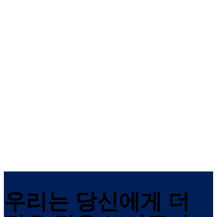
LA GARD Basic
LA GARD ComboGar
Pro
EN 1300 B, VdS class 2, CNPP
a2p B, UL Type 2, 슈퍼 마스터 리
EN 1300 B, VdS class 2, UL T
셋, 관리자 1명, 사용자 1~2명, 스윙
1, CNPP a2p, 관리자 1명, 사용
볼트, 데드 볼트, 스프링 볼트 및 이
명, 시간 지연, 감사 63, 스윙 볼
중 기계식 잠금 장치
또는 데드 볼트 선택 사항, 원격
활성화 기능, 무음 알람
우리는 당신에게 더