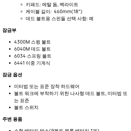
키패드: 메탈 돔, 백라이트
케이블 길이: 460mm(18“)
데드 볼트용 스핀들 선택 사항: 예
잠금부
4300M 스윙 볼트
6040M 데드 볼트
6034 스프링 볼트
6441 이중 기계식
잠금 옵션
미터법 또는 표준 장착 하드웨어
볼트 워크에 부착하기 위한 나사형 데드 볼트, 미터법 또
는 표준
볼트 스위치
주변 용품
소형 배터리 박스(9볼트 블록 배터리 1개)