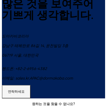
많은 것을 보여주어
기쁘게 생각합니다.
도마카바코리아
강남구 테헤란로 86길 14, 윤천빌딩 3층
06719
서울
,
대한민국
핸드폰:
+82-2-6956-4382
이메일:
sales.kr.APAC@dormakaba.com
연락하세요
원하는 것을 찾을 수 없나요?