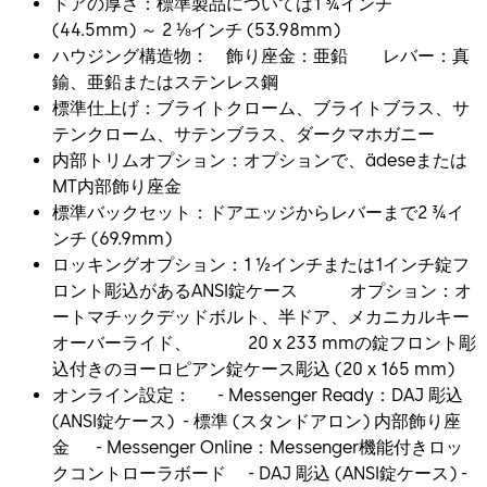
ドアの厚さ：標準製品については1 ¾インチ
(44.5mm) ～ 2 ⅛インチ (53.98mm)
ハウジング構造物： 飾り座金：亜鉛 レバー：真
鍮、亜鉛またはステンレス鋼
標準仕上げ：ブライトクローム、ブライトブラス、サ
テンクローム、サテンブラス、ダークマホガニー
内部トリムオプション：オプションで、ädeseまたは
MT内部飾り座金
標準バックセット：ドアエッジからレバーまで2 ¾イ
ンチ (69.9mm)
ロッキングオプション：1 ½インチまたは1インチ錠フ
ロント彫込があるANSI錠ケース オプション：オ
ートマチックデッドボルト、半ドア、メカニカルキー
オーバーライド、 20 x 233 mmの錠フロント彫
込付きのヨーロピアン錠ケース彫込 (20 x 165 mm)
オンライン設定： - Messenger Ready：DAJ 彫込
(ANSI錠ケース) - 標準 (スタンドアロン) 内部飾り座
金 - Messenger Online：Messenger機能付きロッ
クコントローラボード - DAJ 彫込 (ANSI錠ケース) -