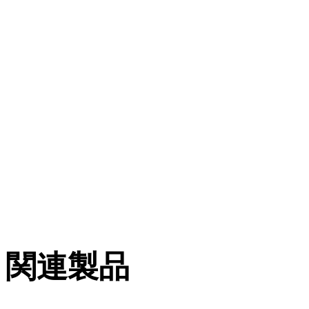
Sheet
ダウンロード MT Series - Fact Sheet
ダウン
ファイル
説明
817.32 KB
2.04.2024
関連製品