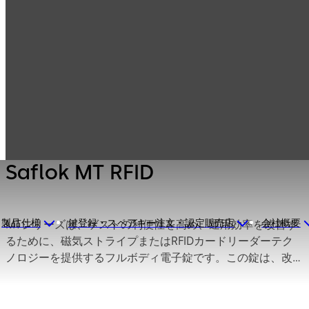
ロッジングシステ
製品一覧
ホテルロック
ム
Saflok MT RFID
Saflok MT RFID
製品仕様
鍵登録・スペアキー注文・認定販売店
会社概要
MTシリーズは、ゲストの利便性を高め、運用効率を改善す
るために、磁気ストライプまたはRFIDカードリーダーテク
ノロジーを提供するフルボディ電子錠です。この錠は、改
修工事に適しており、WindowsベースのSystem 6000™、
Messenger LENS™ オンライン無線システムと機能します。
MT RFIDは、dormakabaモバイルキーシステムを使って操