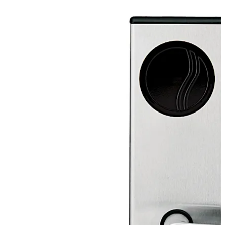
作することも可能で、Bluetooth Low Energy (BLE) のオプ
ションであるcompatible (互換性あり)、ready (準備完
了)、またはenabled (有効) と共に提供できます。
後ろに下がる
前に進む