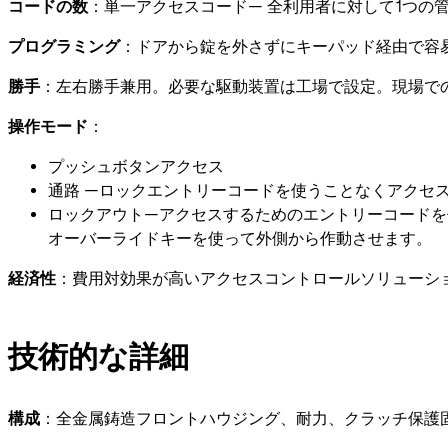
コードの数
：単一アクセスコード— 全利用者に対して1つの
プログラミング
：ドアから錠を外さずにキーパッド経由で容
勝手
：左右勝手兼用。必要な駆動装置は工場で設定。現場で
操作モード
：
プッシュボタンアクセス
通路 —ロックエントリーコードを使うことなくアクセ
ロックアウト—アクセスするためのエントリーコードを
オーバーライドキーを使って外側から作動させます。
経済性
：費用対効果が高いアクセスコントロールソリューシ
技術的な詳細
構成
：全金属鋳造フロントハウジング、耐力、クラッチ保護