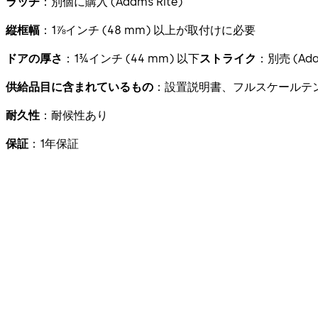
ラッチ
：別個に購入 (Adams Rite)
縦框幅
：1⅞インチ (48 mm) 以上が取付けに必要
ドアの厚さ
：1¾インチ (44 mm) 以下
ストライク
：別売 (Adam
供給品目に含まれているもの
：設置説明書、フルスケールテ
耐久性
：耐候性あり
保証
：1年保証