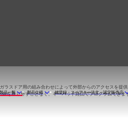
Simplex 3000
框アルミガラスドア用の組み合わせによって外部からのアクセスを
製品一覧
製品仕様
鍵登録・スペアキー注文・認定販売店
ら錠を取り外すことなく、キーパッド経由でプログラムできま