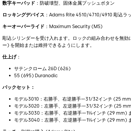
数字キーパッド
：防破壊型、固体金属プッシュボタン
ロッキングデバイス
：Adams Rite 4510/4710/4910 彫込
キーオーバーライド
：Maximum Security (MS)
彫込シリンダーを受け入れます。ロックの組み合わせを無効
ー) を開始または維持できるようにします。
仕上げ
：
サテンクローム 26D (626)
55 (695) Duranodic
バックセット：
モデル3010：右勝手、右逆勝手—31⁄32インチ (25 mm
モデル3020：左勝手、左逆勝手—31⁄32インチ (25 mm
モデル3030：右勝手、右逆勝手—1⅛インチ (29 mm) ま
モデル3040：左勝手、左逆勝手—1⅛インチ (29 mm) ま