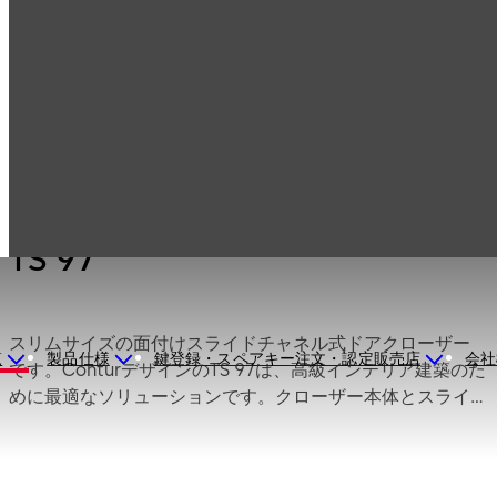
製品一覧
ドア ハードウェア
ドアクローザー
TS 97
TS 97
スリムサイズの面付けスライドチャネル式ドアクローザー
覧
製品仕様
鍵登録・スペアキー注文・認定販売店
会社
です。ConturデザインのTS 97は、高級インテリア建築のた
めに最適なソリューションです。クローザー本体とスライ
ドチャネルの幅が同一で、洗練された印象的なデザインが
特徴です。EASY OPENテクノロジーにより、ドアを簡単に
開けられる一方で、確実かつ安全にドアを閉じます。