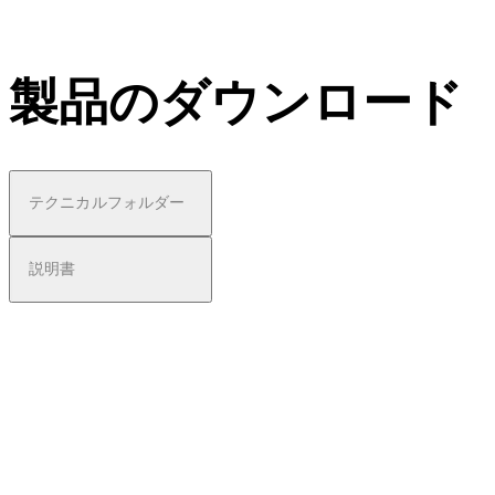
製品のダウンロード
テクニカルフォルダー
説明書
pdf
Techni
cal
Produ
ct
Broch