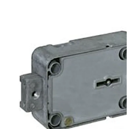
70087 Praetor は 70079 Praetor B と外観が似ています
が、前者は認証を除く追加オプションをご用意していま
す。例えば「同一キーシステム」や「キー非保持式」の仕
様も可能です。
後ろに下がる
前に進む