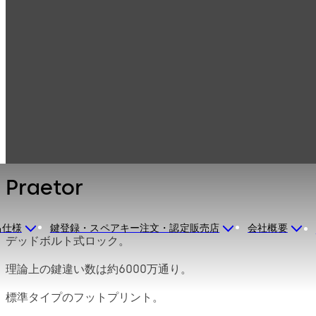
セーフロック（耐
製品一覧
火金庫用ロック、
金庫錠）
Mauer機械式ロッ
Praetor
ク
Praetor
品仕様
鍵登録・スペアキー注文・認定販売店
会社概要
デッドボルト式ロック。
理論上の鍵違い数は約6000万通り。
標準タイプのフットプリント。