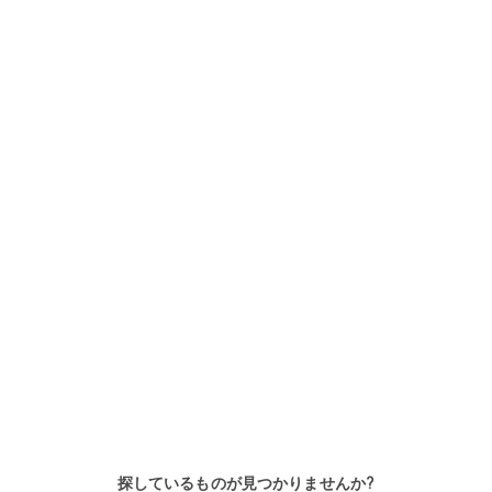
Primus C
VAROS
レバータンブラー 14枚、標準フッ
レバータンブラー9枚、標準フ
トプリント、デッドボルト
プリント、交換可能、デッドボ
ト
探しているものが見つかりませんか?