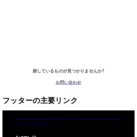
Primus C
VAROS
レバータンブラー 14枚、標準フッ
レバータンブラー9枚、標準フ
トプリント、デッドボルト
プリント、交換可能、デッドボ
ト
探しているものが見つかりませんか?
お問い合わせ
フッターの主要リンク
dormakaba Group
個人情報保護方針
クッキーポリシー
免責事項
法的通知