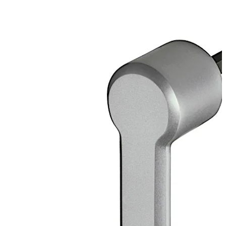
角形スピンドル 8 mm、突出 120 mm（亜鉛メッキ鋼）
非固定のベアリングブッシュ、外径φ20mm、真鍮製
後ろに下がる
前に進む