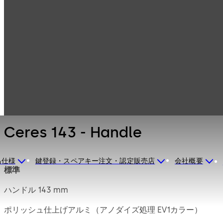
セーフロック（耐
製品一覧
火金庫用ロック、
金庫錠）
Mauer機械式ロッ
Ceres 143 -
ク
Handle
Ceres 143 - Handle
品仕様
鍵登録・スペアキー注文・認定販売店
会社概要
標準
ハンドル 143 mm
ポリッシュ仕上げアルミ（アノダイズ処理 EV1カラー）