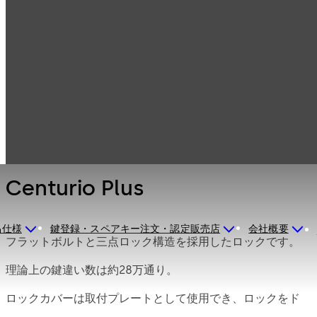
セーフロック（耐
製品一覧
火金庫用ロック、
金庫錠）
Mauer機械式ロッ
Centurio Plus
ク
Centurio Plus
品仕様
鍵登録・スペアキー注文・認定販売店
会社概要
フラットボルトと三点ロック構造を採用したロックです。
理論上の鍵違い数は約28万通り。
ロックカバーは取付プレートとして使用でき、ロックをド
アに直接ねじ留めまたは溶接することが可能。オプション