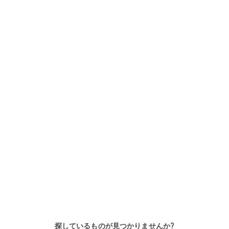
Primus C
VAROS
レバータンブラー 14枚、標準フッ
レバータンブラー9枚、標準フ
トプリント、デッドボルト
プリント、交換可能、デッドボ
ト
探しているものが見つかりませんか?