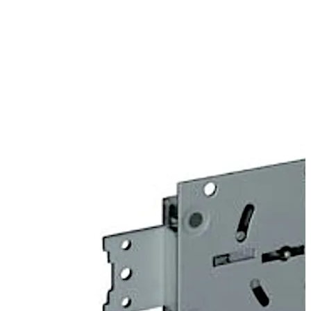
のアングルを付けると、ネジ留めまたはリベットを使って
高耐久性ブロッキングボルトを接続できるようになりま
す。
74047 Centurio Plus ロックは 74046 Centurio A Plus と外
観が似ていますが、前者は認証を除く追加オプションをご
用意しています。例えば「同一キーシステム」や「キー非
保持式」の仕様も可能です。