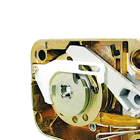
0.5インチ（12.7mm）標準ボルトまたは1.50インチ（
オプション：タップ付きボルト - US (10-32) およびメト
取付 - 右、左、縦上、縦下