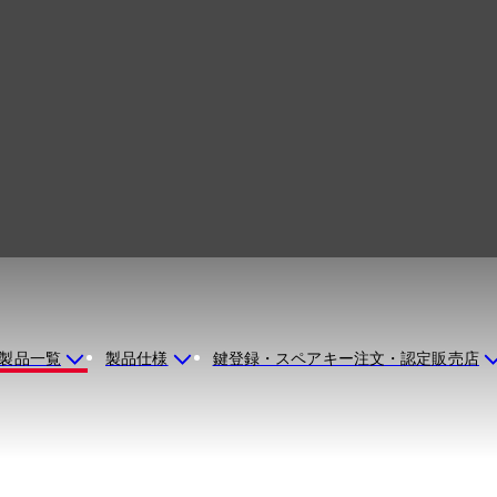
LA GARD 3390
製品一覧
製品仕様
鍵登録・スペアキー注文・認定販売店