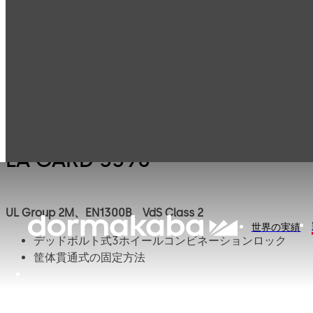
セーフロック（耐
LA GARD機械式ロ
製品一覧
火金庫用ロック、
ック
金庫錠）
LA GARD 3390
UL Group 2M、EN1300B、VdS Class 2
世界の実績
デッドボルト式3ホイールコンビネーションロック
筐体貫通式の固定方法
標準タイプのフットプリント
組み合わせは100万通り
不正操作でボルトをブロックする、再ロック装置を搭載