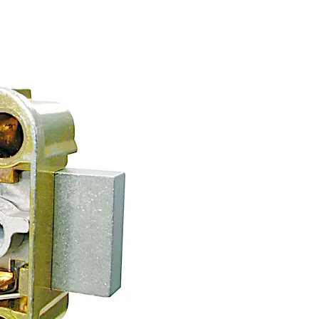
38.1mm）延長ボルト（オプション）
リック (4mm)