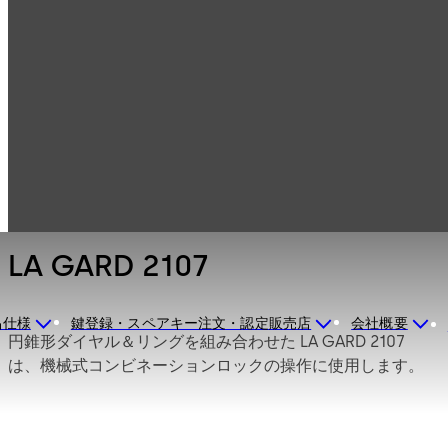
セーフロック（耐
製品一覧
火金庫用ロック、
金庫錠）
LA GARD機械式ロ
LA GARD 2107
ック
LA GARD 2107
品仕様
鍵登録・スペアキー注文・認定販売店
会社概要
円錐形ダイヤル＆リングを組み合わせた LA GARD 2107
は、機械式コンビネーションロックの操作に使用します。