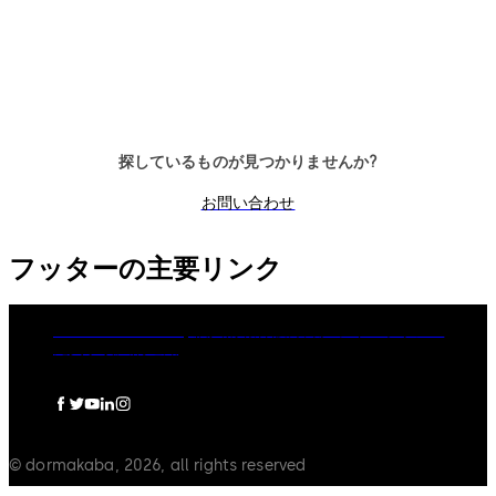
ンクモード、もしくは両方）、ネ
トワーク操作用、42コード、
ットワーク操作可、モーターボル
ターボルト、時間遅延、タイム
ト、時間遅延、タイムロック期
ック、イベント履歴（1万件）
間、イベント履歴1万件保存、アラ
ラーム接続、ディスプレイ
ーム接続
探しているものが見つかりませんか?
お問い合わせ
フッターの主要リンク
dormakaba Group
個人情報保護方針
クッキーポリシー
免責事項
法的通知
© dormakaba, 2026, all rights reserved