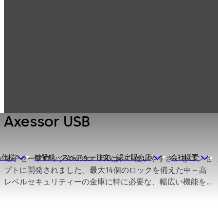
セーフロック（耐
製品一覧
Axessor
火金庫用ロック、
金庫錠）
Axessor USB
Axessor USB
品仕様
鍵登録・スペアキー注文・認定販売店
会社概要
電子セーフロックAxessor USBは、「使いやすさ」をコンセ
プトに開発されました。最大14個のロックを備えた中～高
レベルセキュリティーの金庫に特に必要な、幅広い機能を
提供します。 セーフロックには最先端のマイクロエレクト
ロニクスを使用し、他に類を見ない多彩な機能を備えてい
ます。主な設置場所として、金融、小売業、ファーストフ