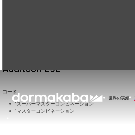
セーフロック（耐
製品一覧
Auditcon
Auditco
火金庫用ロック、
金庫錠）
Auditcon 252
コード
世界の実績
1スーパーマスターコンビネーション
1マスターコンビネーション
最大20ユーザーコンビネーション
8桁アクセス
ユーザーは、2桁のユーザーIDと6桁のユーザー