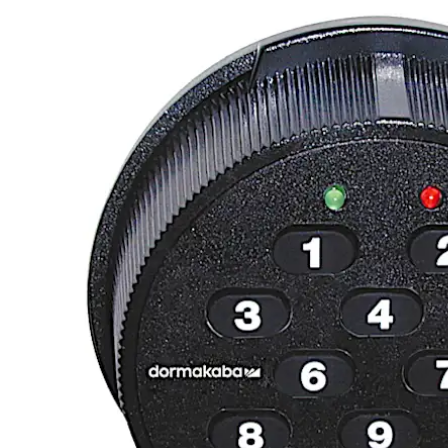
上位/下位モード
責任者がコンビネーションを有効にするま
許可されません。有効にすると、下位ユーザーは有効な開錠
デュアルカストディ
ロックを解除するには2人のユーザーが必要となる
数字キーパッド
素早い入力が可能です。
誤入力ロックアウト
ロック機能により、不正な組み合わせが5回入力されると、どのユーザーにも3分間アクセスが許可されません。その後、連続して入力に失敗すると、さらに3分間
のロックアウトとなります。
容易な後付け
ロックケースのフットプリントは一般的な機械
監査追跡
エントリー/アクティビティ数は連続で100レコー
利用可能なPCソフトウェア
Microsoft Windows
後ろに下がる
プログラムロック設定オプション
ユーザーの追加/削除
監査ダウンロードレポート
ユーザーテーブルダウンロードレポート