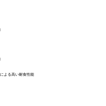
N
N
による高い耐食性能