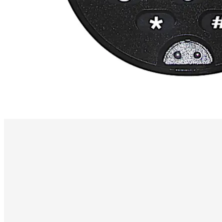
アラームインターフェース
（オプション）既存のアラームシ
時間遅延モード
アクセスを許可するまでの時間を1～99分の
注意：
遠隔時間遅延表示ユニット（p/n 307025）は別