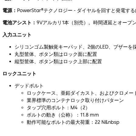
電源：
PowerStar®テクノロジー - ダイヤルを回すと発電
電池アシスト：
9Vアルカリ1本（別売）。時間遅延とオープ
入力ユニット
シリコンゴム製触覚キーパッド、2個のLED、ブザーを
丸型筐体、ボタン類はロック面に配置
縦型筐体、ボタン類はロック上部に配置
ロックユニット
デッドボルト
ロックケース、亜鉛ダイカスト、およびクロメー
業界標準のコンテナロック取り付けパターン
タップ穴用ボルト：M4（2）
ボルトの動き（公称）：11.8 mm
動作可能なボルトの最大荷重：22 N&nbsp