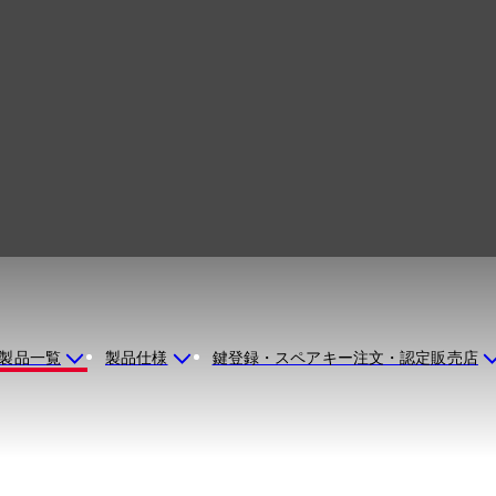
n 252
製品一覧
製品仕様
鍵登録・スペアキー注文・認定販売店
選択PINを含む8桁の組み合わせを持つことができます。