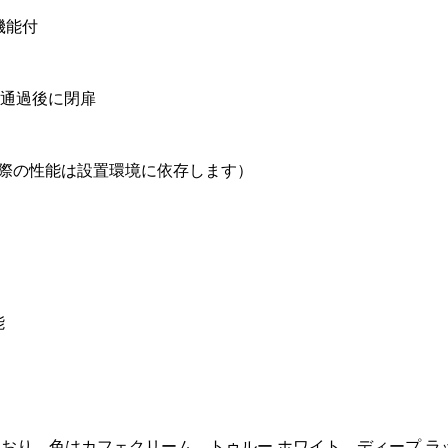
機能付
通過後に閉扉
（実際の性能は設置環境に依存します）
能
適応しており、色はカフェクリーム、トゥルー ホワイト、ディー