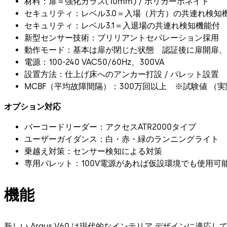
材料：扉＝強化ガラス(10mm) / ポリカーボネイト
セキュリティ：レベル3.0＝入場（片方）の共連れ検知
セキュリティ：レベル3.1＝入退場の共連れ検知機能付
新型センサー技術：ブリリアントセパレーション採用
動作モード：基本は扉が閉じた状態 認証後に扉開扉、
電源：100-240 VAC50/60Hz、300VA
設置方法：仕上げ床へのアンカー打設 / パレット設置
MCBF（平均故障間隔）：300万回以上 ※試験値 
オプション対応
バーコードリーダー：アクセスATR2000タイプ
ユーザーガイダンス：白・赤・緑のランニングライト
乗越え対策：センサー検知による対策
専用パレット：100V電源があれば仮設環境でも使用可
機能
新しい Argus V60 は現代的なインテリア デザインに