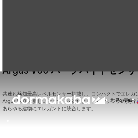
エントランスシス
ハーフハイト・セ
製品一覧
テム
ンサーバリア＆ス
ピードゲート
Argus V60 ハーフハイトセン
共連れ検知最高レベルセンサー搭載し、コンパクトでエレガント
世界の実績
Argus V60 の新しいセンサー技術により、ハウジングの
あらゆる建物にエレガントに統合します。
リーダーユニットは、Argus製品群の他のバージョンと同