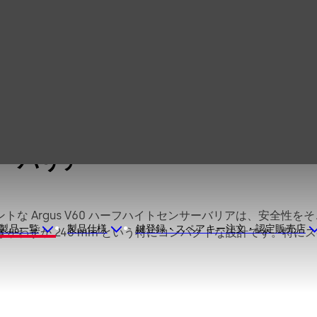
Argus V60 ハーフ
ハイトセンサーバ
リア
サーバリア
な Argus V60 ハーフハイトセンサーバリアは、安全性
製品一覧
製品仕様
鍵登録・スペアキー注文・認定販売店
奥行きがわずか 240 mm という特にコンパクトな設計です。
じ方法で取り付けることができ、形、色、機能の自由度をさらに