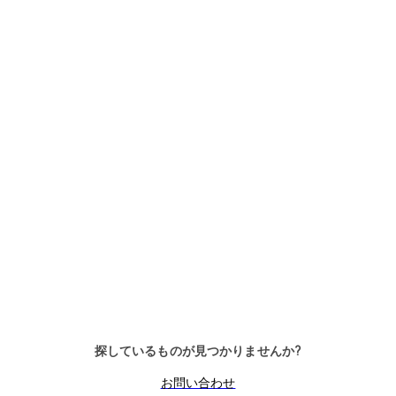
and
reade
r
posts
ダウンロード Guiding elements and reader 
ファイル
説明
1.48 MB
31.10.2023
Technical
brochure
探しているものが見つかりませんか?
お問い合わせ