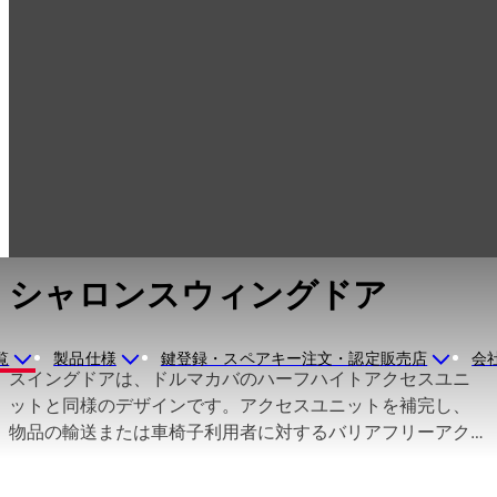
エントランスシス
製品一覧
スイングドア
テム
シャロンスウィン
グドア
シャロンスウィングドア
覧
製品仕様
鍵登録・スペアキー注文・認定販売店
会
スイングドアは、ドルマカバのハーフハイトアクセスユニ
ットと同様のデザインです。アクセスユニットを補完し、
物品の輸送または車椅子利用者に対するバリアフリーアク
セスを可能にします。 すべての自動スイングドアを、アク
セスコントロールシステムに接続できます。