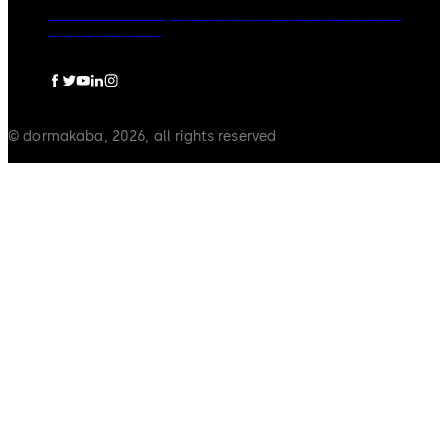
dormakaba Group
個人情報保護方針
クッキーポリシー
免責事項
法的通知
© dormakaba, 2026, all rights reserved