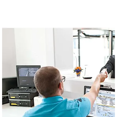
の管理タスクを解決し、必要に応じて対象を絞ったセキュ
リティ対策を開始します。 Kaba exos は、承認管理、訪問
者管理、駐車場管理、時間と出欠などの特定の要件に簡単
に適合できる、拡張性があり、インテリジェントなモジュ
ールを幅広く提供します。 このシステムは現在の IT 環境に
適合し、データを効率的に転送するために個々のサブシス
テムを簡単にリンクするためのオープンで標準化されたイ
ンターフェイスを備えています。 Kaba exos は長期使用向
けに設計されており、完全な前方互換性と将来のスケーラ
ビリティを提供します。これは、ニーズの変化に応じてシ
ステムも成長するため、将来にわたって投資が保護される
ことを意味します。
後ろに下がる
前に進む