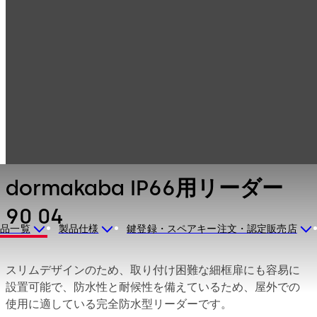
アクセスコントロ
製品一覧
ールシステム
カードリーダー＆
dormakaba IP66
データ管理用周辺
用リーダー 90 04
機器
dormakaba IP66用リーダー
90 04
製品一覧
製品仕様
鍵登録・スペアキー注文・認定販売店
スリムデザインのため、取り付け困難な細框扉にも容易に
設置可能で、防水性と耐候性を備えているため、屋外での
使用に適している完全防水型リーダーです。