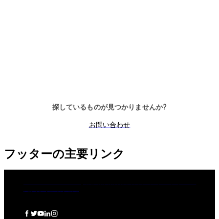
ス）
本製品は制御ユニットおよびリモ
ートリーダーと連携して、建物や
部屋へのアクセスを保護および制
カードリーダーと制御部一体型
御します。
イプ
探しているものが見つかりませんか?
お問い合わせ
フッターの主要リンク
dormakaba Group
個人情報保護方針
クッキーポリシー
免責事項
法的通知