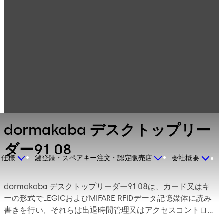
アクセスコントロ
製品一覧
ールシステム
カードリーダー＆
dormakaba デス
データ管理用周辺
クトップリーダー
機器
91 08
dormakaba デスクトップリー
ダー91 08
品仕様
鍵登録・スペアキー注文・認定販売店
会社概要
dormakaba デスクトップリーダー91 08は、カード又はキ
ーの形式でLEGICおよびMIFARE RFIDデータ記憶媒体に読み
書きを行い、それらは出退時間管理又はアクセスコントロ