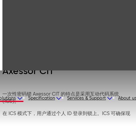
Products
Safe Locks
Axessor
Axessor CIT
Axessor CIT
一次性密码锁 Axessor CIT 的特点是采用互动代码系统
olutions
Specification
Services & Support
About u
(ICS)。
在 ICS 模式下，用户通过个人 ID 登录到锁上。ICS 可确保现
场存在，并生成一个临时的、与人员相关且针对具体情况
的“一次性问题”。只有在通过电话将此问题转发给调度中心，
并对数据进行核实后，用户才能从调度中心获得开锁的一次