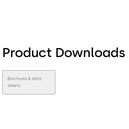
Product Downloads
Brochures & data
sheets
pdf
Ficha
Técnic
a