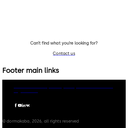
协助第三方集成商为酒店开发移动
发自己的移动应用程序的组织而
应用
计
Can’t find what you’re looking for?
Contact us
Footer main links
dormakaba Group
Privacy Policy
Cookies
Disclaimer
Legal notice
© dormakaba, 2026, all rights reserved