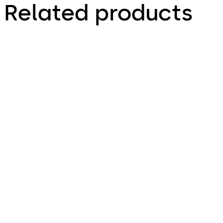
Related products
MAIP（第三方集成商）
移动门禁快速采用程序
MAIP-我们的移动门禁集成程序可
移动门禁快速采用程序-专为计