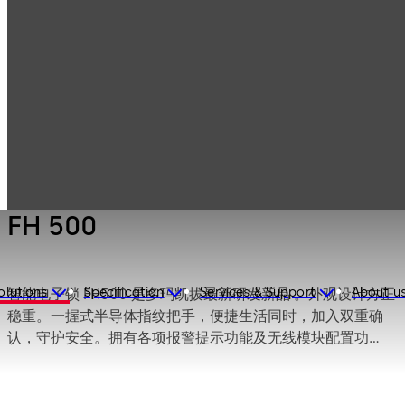
Electronic
Products
Access & Data
Digital door lock
FH 500
FH 500
olutions
Specification
Services & Support
About u
智能电子锁 FH500 是多玛凯拔最新研发新品 。外观设计方正
稳重。一握式半导体指纹把手，便捷生活同时，加入双重确
认，守护安全。拥有各项报警提示功能及无线模块配置功
能，全方位保护你的家。