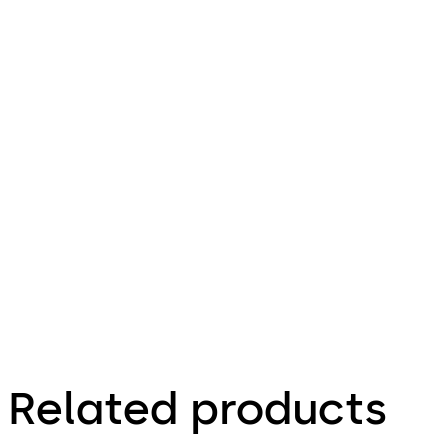
File
description
Download M-SVP 3000
Download
5.54 MB
1.12.2012
Technical
leaflet
Related products