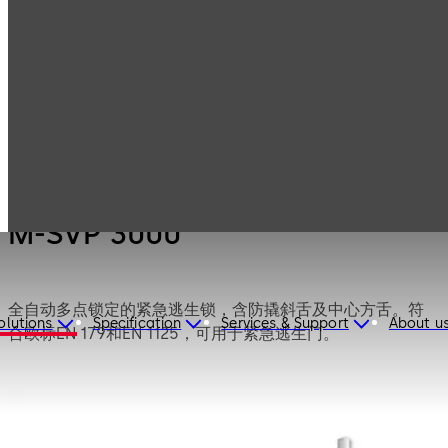
Products
Door Hardware
Locks
M-SVP 3000
M-SVP 3000
全自动多点锁定的紧急逃生锁，含防撬斜舌及中心方舌。符
olutions
Specification
Services & Support
About u
合欧标EN 179和EN 1125，可用于紧急逃生门。