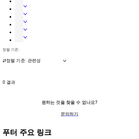
systems and mechanical master key systems is possible at
하
테
출
any time.
드
리
입
기
웨
어
시
계
전
어
글
스
식
자
숙
라
템
키
액
박
금
스
시
세
시
고
정렬 기준:
시
스
스
스
잠
스
템
및
템
금
정렬 기준: 관련성
템
데
장
이
치
터
0 결과
원하는 것을 찾을 수 없나요?
문의하기
푸터 주요 링크