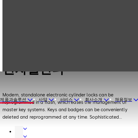
전자 액세스 및 데
Products
전자실린더
이터
전자 액세스 및 데이터
전자실린더
Modern, standalone electronic cylinder locks can be
제품과솔루션
사양
서비스
회사소개
채용정보
reprogrammed in a flash, which eases the management of
master key systems. Keys and badges can be conveniently
deleted and reprogrammed at any time. Sophisticated
authorization management provides maximum flexibility and
도
security. Integration into dormakaba's online access control
어
인