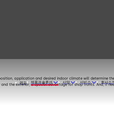
osition, application and desired indoor climate will determine the
제품과솔루션
사양
서비스
회사소
영감
and the exterior; a special advantage for shop fronts. And, if ne