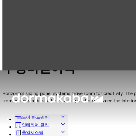
인테리어 글라스
Products
수평미닫이벽
시스템
인테리어 글라스 시스템
수평미닫이벽
Horizontal sliding panel systems leave room for creativity. The p
transparency reduces the visual separation between the interior 
도어 하드웨어
인테리어 글라
스 시스템
출입시스템