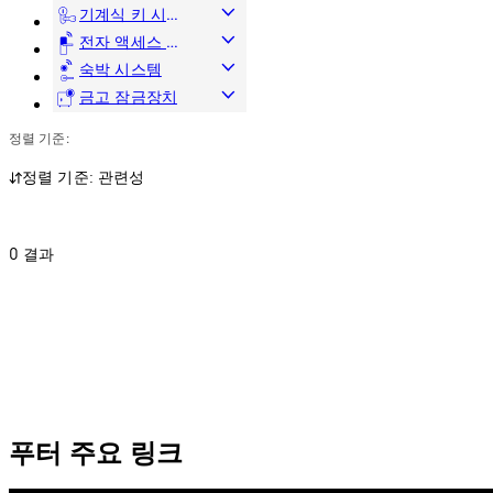
기계식 키 시스
템
전자 액세스 및
데이터
숙박 시스템
금고 잠금장치
정렬 기준:
정렬 기준: 관련성
0 결과
푸터 주요 링크