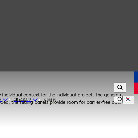
 individual context for the individual project. The generous
KO
개
채용정보
연락처
eded, the sliding panels provide room for barrier-free openness.