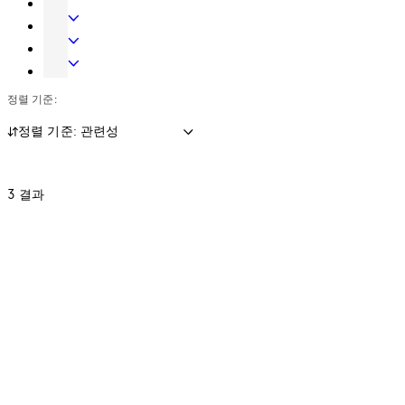
웨
어
시
계
전
어
글
스
식
자
숙
라
템
키
액
박
금
스
시
세
시
고
정렬 기준:
시
스
스
스
잠
스
템
및
템
금
정렬 기준: 관련성
템
데
장
이
치
터
3 결과