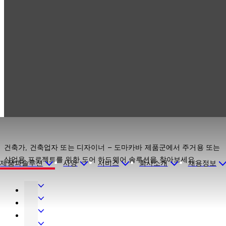
Products
도어 하드웨어
Products
도어 하드웨어
건축가, 건축업자 또는 디자이너 – 도마카바 제품군에서 주거용 또는
상업용 프로젝트를 위한 도어 하드웨어 솔루션을 찾아보세요.
제품과솔루션
사양
서비스
회사소개
채용정보
도
어
인
하
테
출
드
리
입
기