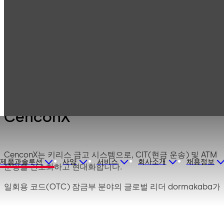
Products
금고 잠금장치
CenconX
CenconX
CenconX
CenconX는 키리스 금고 시스템으로, CIT(현금 운송) 및 ATM
제품과솔루션
사양
서비스
회사소개
채용정보
운영을 간소화하고 현대화합니다.
일회용 코드(OTC) 잠금부 분야의 글로벌 리더 dormakaba가
개발한 CenconX는 암호화된 모바일 장치 기술을 사용하여 금
고 모바일 앱과 중앙 제어식 관리 소프트웨어를 통해 ATM 금
고 액세스를 원활하고 안전하게 지원합니다. CenconX는 UL