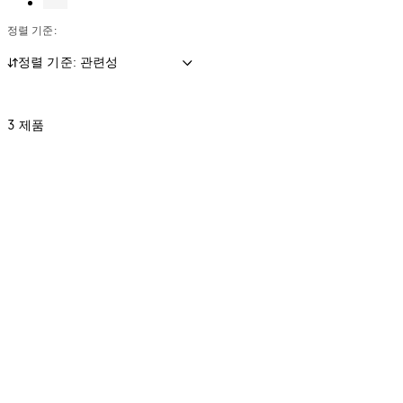
스
시
세
시
고
정렬 기준:
시
스
스
스
잠
스
템
및
템
금
정렬 기준: 관련성
템
데
장
이
치
터
3 제품