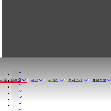
Products
금고 잠금장치
이전 제품
금고 잠금장치
이전 제품
도
어
인
제품과솔루션
사양
서비스
회사소개
채용정보
하
테
출
드
리
입
기
웨
어
시
계
전
어
글
스
식
자
숙
라
템
키
액
박
금