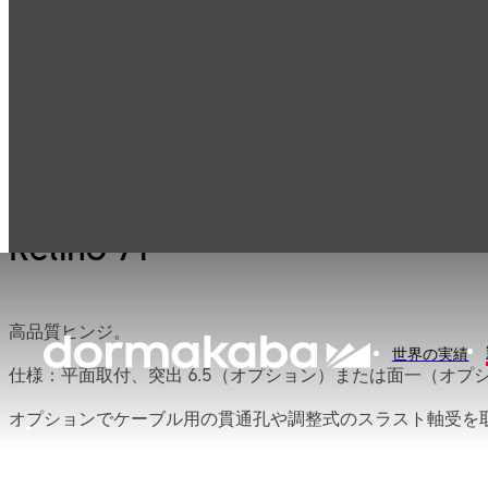
セーフロック（耐
Mauer機械式ロッ
製品一覧
火金庫用ロック、
ク
金庫錠）
Relino 71
高品質ヒンジ。
世界の実績
仕様：平面取付、突出 6.5（オプション）または面一（オプ
オプションでケーブル用の貫通孔や調整式のスラスト軸受を