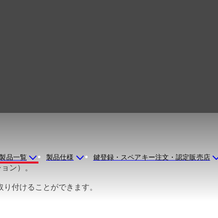
Relino 71
製品一覧
製品仕様
鍵登録・スペアキー注文・認定販売店
ション）。
取り付けることができます。