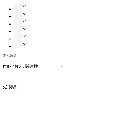
銀行、小売業、商業施設などに最適です。
ド
ア
エ
ハ
ン
メ
ー
ト
カ
ア
ド
ラ
ニ
ク
ロ
ウ
ン
カ
セ
ッ
セ
ェ
ス
ル
ス
ジ
ー
並べ替え:
ア
シ
キ
コ
ン
フ
ス
ー
ン
グ
ロ
並べ替え: 関連性
テ
シ
ト
シ
ッ
ム
ス
ロ
ス
ク
テ
ー
62 製品
テ
（耐
ム
ル
ム
火
シ
金
ス
庫
テ
用
ム
ロ
ッ