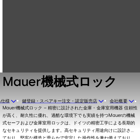
セーフロック（耐
製品一覧
火金庫用ロック、
金庫錠）
Mauer機械式ロッ
ク
セーフロック（耐火金庫用ロック、金庫錠）
Mauer機械式ロック
品仕様
鍵登録・スペアキー注文・認定販売店
会社概要
Mauer機械式ロック – 精密に設計された金庫・金庫室用機器 信頼性
が高く、耐久性に優れ、過酷な環境下でも実績を持つMauerの機械
式セーフおよび金庫室用ロックは、ドイツの精密工学による長期的
なセキュリティを提供します。高セキュリティ用途向けに設計され
ており、堅牢な構造と滑らかで安定した操作性を兼ね備えており、