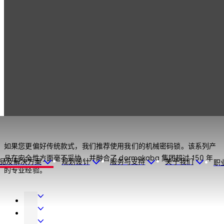
产品
保险柜锁
LA GARD 机械锁
保险柜锁
LA GARD 机械锁
如果您更偏好传统款式，我们推荐使用我们的机械密码锁。该系列产
品在安全性方面毫不妥协，并融合了 dormakaba 集团超过 150 年
品及解决方案
规划设计
服务与支持
关于我们
职
的专业经验。
门
用
室
五
内
自