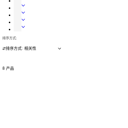
金
玻
动
高
璃
化
保
电
门
出
安
子
酒
五
入
钥
门
店
保
金
口
匙
禁
锁
险
排序方式:
系
控
系
系
系
柜
统
制
统
统
统
锁
排序方式: 相关性
系
与
统
数
据
8 产品
管
理